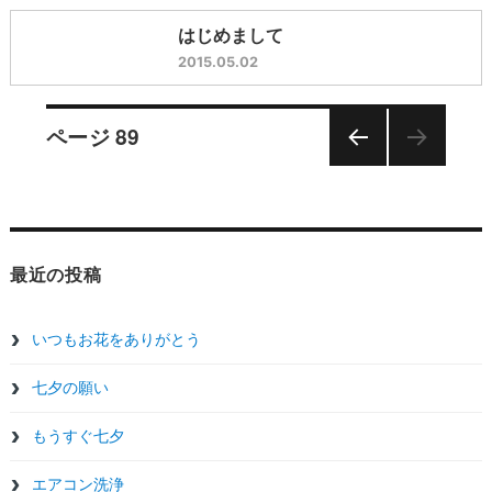
はじめまして
2015.05.02
投
ページ
89
前の
稿
ペー
ジ
ナ
最近の投稿
ビ
ゲ
いつもお花をありがとう
七夕の願い
ー
もうすぐ七夕
シ
エアコン洗浄