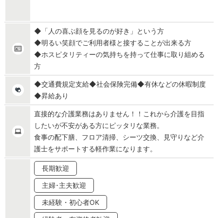
◆「人の喜ぶ顔を見るのが好き」という方
◆明るい笑顔でご利用者様と接することが出来る方
◆ホスピタリティーの気持ちを持って仕事に取り組める
方
◆交通費規定支給◆社会保険完備◆有休などの休暇制度
◆昇給あり
直接的な介護業務はありません！！これから介護を目指
したいが不安がある方にピッタリな業務。
食事の配下膳、フロア清掃、シーツ交換、見守りなど介
護士をサポートする軽作業になります。
長期歓迎
主婦･主夫歓迎
未経験・初心者OK