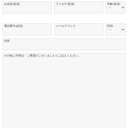
お名前(必須)
フリガナ(必須)
年齢(必須)
電話番号(必須)
メールアドレス
性別
住所
その他ご不明点・ご希望がございましたらご記入ください。