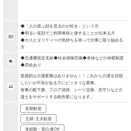
◆「人の喜ぶ顔を見るのが好き」という方
◆明るい笑顔でご利用者様と接することが出来る方
◆ホスピタリティーの気持ちを持って仕事に取り組める
方
◆交通費規定支給◆社会保険完備◆有休などの休暇制度
◆昇給あり
直接的な介護業務はありません！！これから介護を目指
したいが不安がある方にピッタリな業務。
食事の配下膳、フロア清掃、シーツ交換、見守りなど介
護士をサポートする軽作業になります。
長期歓迎
主婦･主夫歓迎
未経験・初心者OK