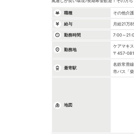
風通しが良い環境♪長期希望歓迎！その方
職種
その他介
給与
月給21万
勤務時間
7:00～21
ケアマキ
勤務地
〒457-0
名鉄常滑線
最寄駅
市バス「柴
地図