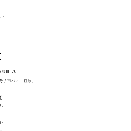
462
笹原町1701
分 / 市バス「笹原」
原
05
05