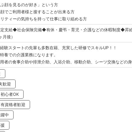
喜ぶ顔を見るのが好き」という方
笑顔でご利用者様と接することが出来る方
タリティーの気持ちを持って仕事に取り組める方
定支給◆社会保険完備◆有休・慶弔・育児・介護などの休暇制度◆昇給
ヶ月後）
経験スタートの先輩も多数在籍、充実した研修でスキルUP！！
型特養での介護業務になります。
利用者の食事介助や排泄介助、入浴介助、移動介助、シーツ交換などの
迎
夫歓迎
初心者OK
・有資格者歓迎
活躍中
応援