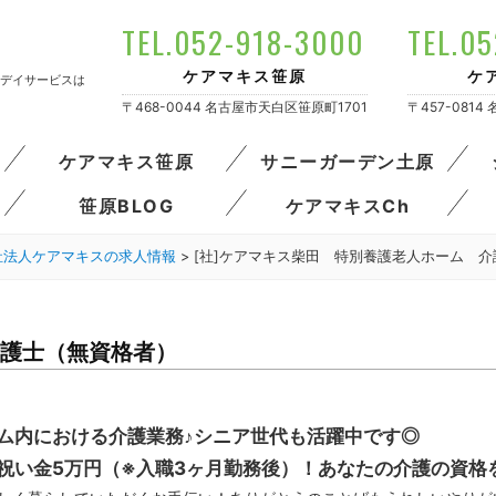
TEL.052-918-3000
TEL.0
ケアマキス笹原
ケ
デイサービスは
〒468-0044 名古屋市天白区笹原町1701
〒457-081
ケアマキス笹原
サニーガーデン土原
笹原BLOG
ケアマキスCh
祉法人ケアマキスの求人情報
>
[社]ケアマキス柴田 特別養護老人ホーム 
介護士（無資格者）
ム内における介護業務♪シニア世代も活躍中です◎
祝い金5万円（※入職3ヶ月勤務後）！あなたの介護の資格