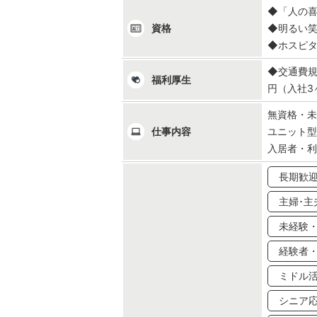
◆「人の
資格
◆明るい
◆ホスピ
◆交通費規
福利厚生
円（入社3
無資格・未
仕事内容
ユニット
入居者・
長期歓
主婦･主
未経験・
経験者
ミドル
シニア