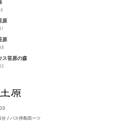
原
06
笹原
07
笹原
08
ウス笹原の森
05
03
5分 / バス停島田一ツ