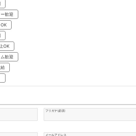
問
ター歓迎
OK
制
上OK
イム歓迎
支給
り
フリガナ(必須)
メールアドレス