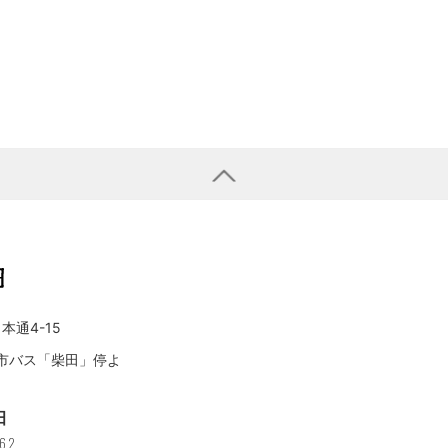
本通4-15
/ 市バス「柴田」停よ
田
462