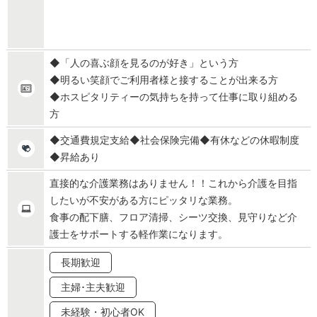
◆「人の喜ぶ顔を見るのが好き」という方
◆明るい笑顔でご利用者様と接することが出来る方
◆ホスピタリティーの気持ちを持って仕事に取り組める
方
◆交通費規定支給◆社会保険完備◆有休などの休暇制度
◆昇給あり
直接的な介護業務はありません！！これから介護を目指
したいが不安がある方にピッタリな業務。
食事の配下膳、フロア清掃、シーツ交換、見守りなど介
護士をサポートする軽作業になります。
長期歓迎
主婦･主夫歓迎
未経験・初心者OK