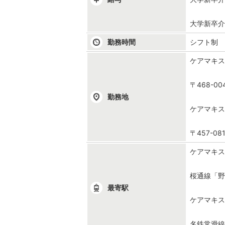
大学新卒介
勤務時間
シフト制 7
ケアマキ
〒468-0
勤務地
ケアマキ
〒457-0
ケアマキ
桜通線「野
最寄駅
ケアマキ
名鉄常滑線