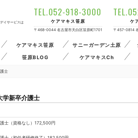
TEL.052-918-3000
TEL.0
ケアマキス笹原
ケ
デイサービスは
〒468-0044 名古屋市天白区笹原町1701
〒457-081
ケアマキス笹原
サニーガーデン土原
笹原BLOG
ケアマキスCh
護士
大学新卒介護士
護士（資格なし）172,500円
護士（初任者研修終了）182,500円