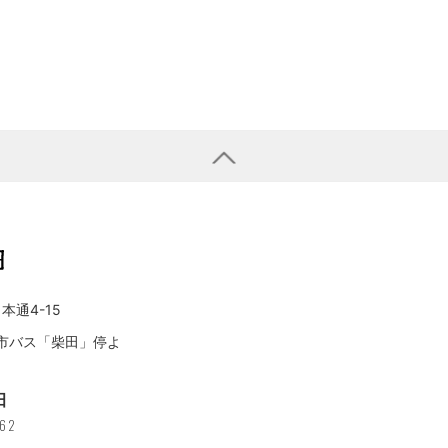
本通4-15
/ 市バス「柴田」停よ
田
462