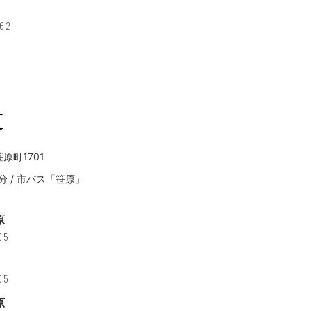
462
笹原町1701
分 / 市バス「笹原」
原
05
05
原