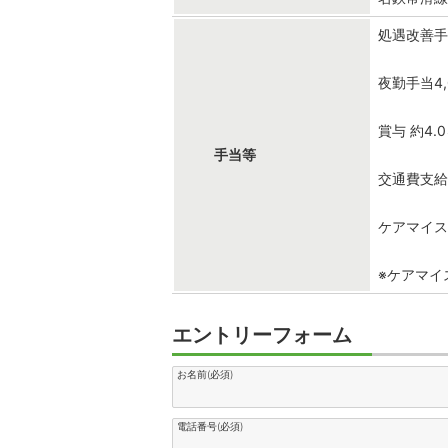
処遇改善手当
夜勤手当4,
賞与 約4.
手当等
交通費支
ケアマイ
※ケアマイ
エントリーフォーム
お名前(必須)
電話番号(必須)