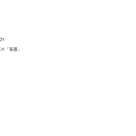
01
市バス「笹原」