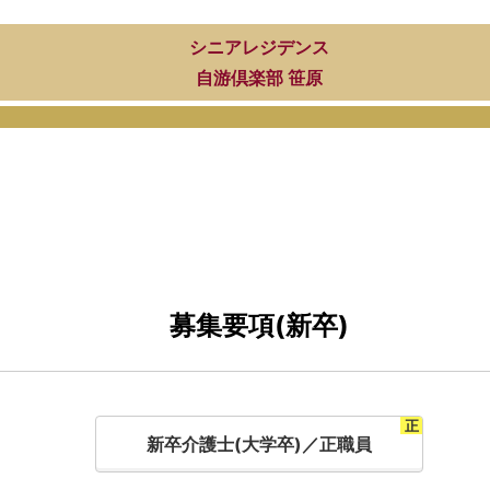
シニアレジデンス
自游倶楽部 笹原
募集要項(新卒)
新卒介護士(大学卒)／正職員