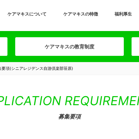
介護甲子園で取り組みが評価
ケアマキスTV
新卒の方へ
ケアマキスの設立について
その他イベント
介護甲子園
募集要項（新卒）
ケアマキスの理念
ケアマキスについて
ケアマキスの特徴
福利厚生
ケアマキスの教育制度
集要項(シニアレジデンス自游倶楽部笹原)
PLICATION REQUIREM
募集要項