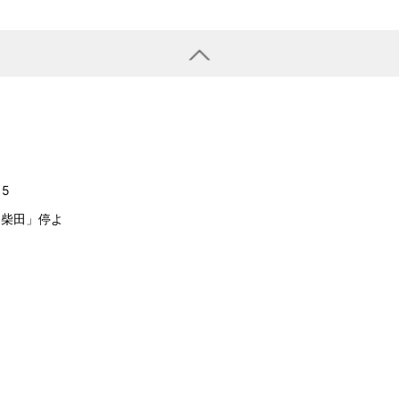
15
「柴田」停よ