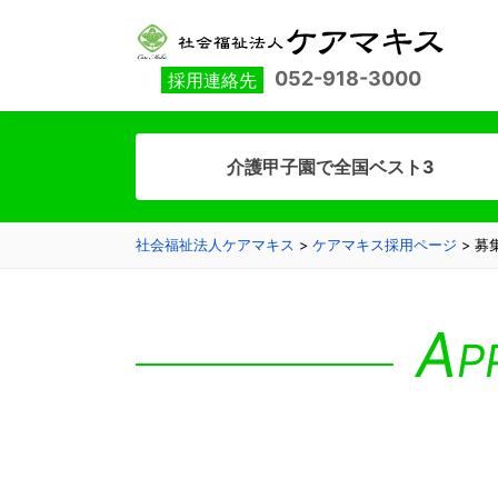
NEW GRADUATE
TRANSMISSION
ABOUT
052-918-3000
採用連絡先
介護甲子園で全国ベスト3
社会福祉法人ケアマキス
>
ケアマキス採用ページ
>
募
A
P