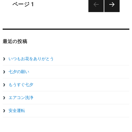
投
ページ
1
次の
稿
ペー
ジ
ナ
最近の投稿
ビ
ゲ
いつもお花をありがとう
七夕の願い
ー
もうすぐ七夕
シ
エアコン洗浄
ョ
安全運転
ン