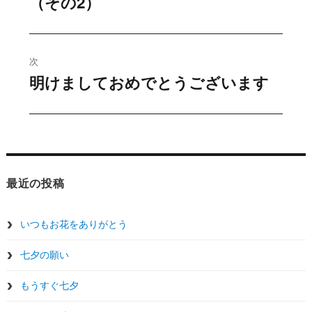
（その2）
去
ナ
の
ビ
投
稿:
ゲ
次
明けましておめでとうございます
次
ー
の
シ
投
稿:
ョ
ン
最近の投稿
いつもお花をありがとう
七夕の願い
もうすぐ七夕