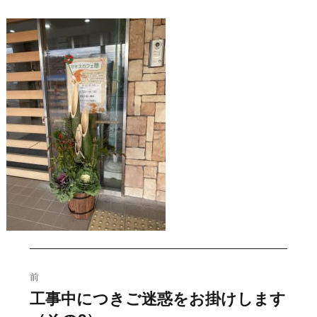
投
前
稿
工事中につきご迷惑をお掛けします
過