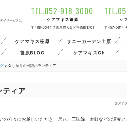
TEL.052-918-3000
TEL.0
ケアマキス笹原
ケ
デイサービスは
〒468-0044 名古屋市天白区笹原町1701
〒457-081
ケアマキス笹原
サニーガーデン土原
笹原BLOG
ケアマキスCh
グ
>
久し振りの民謡ボランティア
ンティア
2017.0
アの方々にお越しいただき、尺八、三味線、太鼓などの演奏と