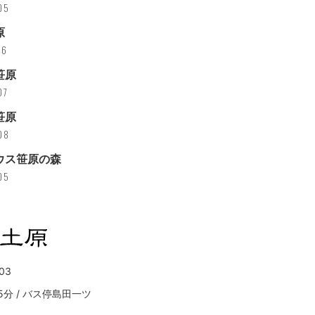
05
原
06
笹原
07
笹原
08
ウス笹原の森
05
03
5分 / バス停島田一ツ