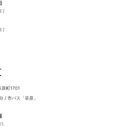
田
462
462
笹原町1701
分 / 市バス「笹原」
原
05