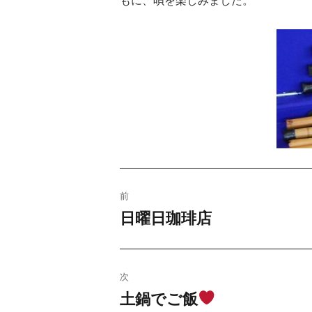
投
前
稿
日曜日珈琲店
過
去
ナ
の
ビ
投
次
稿:
土鍋でご飯
ゲ
次