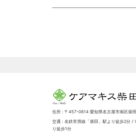
の
ー
投
シ
稿:
ョ
ン
住所 : 〒457-0814 愛知県名古屋市南区柴田
交通 : 名鉄常滑線「柴田」駅より徒歩2分 
り徒歩1分