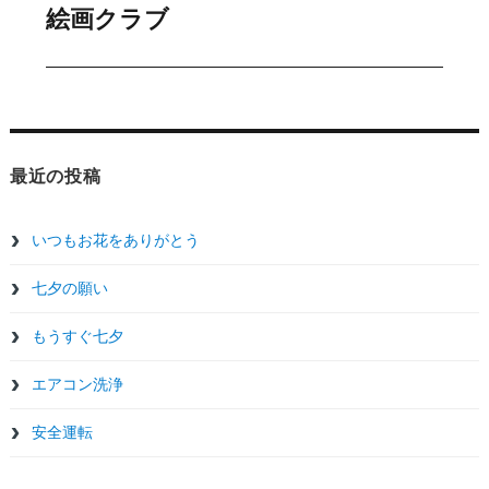
絵画クラブ
稿:
ゲ
次
の
ー
投
シ
稿:
ョ
最近の投稿
ン
いつもお花をありがとう
七夕の願い
もうすぐ七夕
エアコン洗浄
安全運転