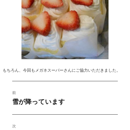
もちろん、今回もメガネスーパーさんにご協力いただきました。
投
前
稿
雪が降っています
過
去
ナ
の
ビ
投
次