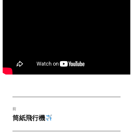
投
前
稿
筒紙飛行機
過
去
ナ