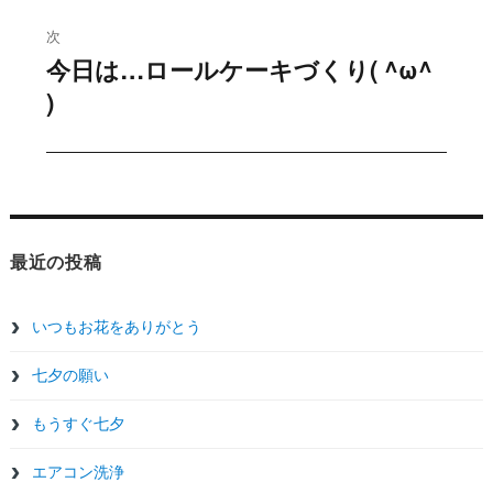
の
ビ
投
次
今日は…ロールケーキづくり( ^ω^
稿:
ゲ
次
)
の
ー
投
シ
稿:
ョ
ン
最近の投稿
いつもお花をありがとう
七夕の願い
もうすぐ七夕
エアコン洗浄