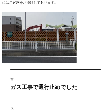
にはご迷惑をお掛けしております。
投
前
稿
ガス工事で通行止めでした
過
去
ナ
の
ビ
投
次