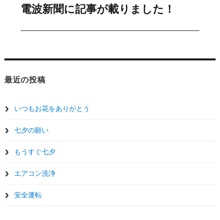
電波新聞に記事が載りました！
稿:
ゲ
次
の
ー
投
シ
稿:
ョ
最近の投稿
ン
いつもお花をありがとう
七夕の願い
もうすぐ七夕
エアコン洗浄
安全運転