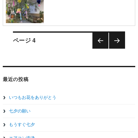
投
ページ
4
前の
次の
稿
ペー
ペー
ジ
ジ
ナ
最近の投稿
ビ
ゲ
いつもお花をありがとう
七夕の願い
ー
もうすぐ七夕
シ
エアコン洗浄