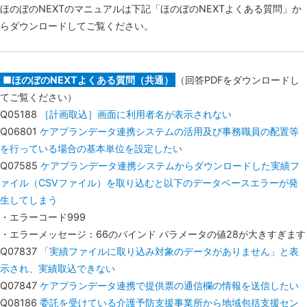
ほのぼのNEXTのマニュアルは下記「ほのぼのNEXTよくある質問」か
らダウンロードしてご覧ください。
■ほのぼのNEXTよくある質問（共通）
（回答PDFをダウンロードし
てご覧ください）
Q05188
［計画取込］画面に利用者名が表示されない
Q06801
ケアプランデータ連携システムの活用及び事務職員の配置等
を行っている場合の基本単位を設定したい
Q07585
ケアプランデータ連携システムからダウンロードした実績フ
ァイル（CSVファイル）を取り込むと以下のデータベースエラーが発
生してしまう
・エラーコード999
・エラーメッセージ：66のバインド パラメータの値28が大きすぎます
Q07837
「実績ファイルに取り込み対象のデータがありません」と表
示され、実績取込できない
Q07847
ケアプランデータ連携で提供票の通信欄の情報を送信したい
Q08186
委託を受けている介護予防支援事業所から地域包括支援セン