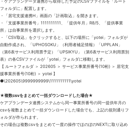
・ケアプランデータ連携から取得した予定のCSVファイルを「ルート
フォルダに」配置します。
・「居宅支援連携H」画面の「計画取込」を開きます。
・「支援事業所番号」1111111111、「提供年月」R8/5、「提供事業
所」は自事業所を選択します。
・「CSV取込」をクリックすると、以下の場所に「yotei」フォルダが
自動作成され、「UPHOSOKU」（利用者補足情報）「UPPLAN」
（第6表サービス利用票予定）「UPSIKYU」（第6表サービス利用票別
表）の各CSVファイルが「yotei」フォルダに移動します。
【 ルートフォルダ ＞ 202605 ＞ サービス事業所番号(10桁) ＞ 居宅支
援事業所番号(10桁) ＞ yotei 】
●\202605\9999999999\1111111111\yotei
★複数csvをまとめて一括ダウンロードした場合★
ケアプランデータ連携システムから同一事業所番号の同一提供年月の
csvを複数まとめて一括ダウンロードした場合でも、上記の規則通りフ
ォルダが作られます。
その場合は複数csvをまとめて一度の操作でほのぼのNEXTに取り込め