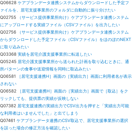
Q06628
ケアプランデータ連携システムからダウンロードした予定フ
ァイルを、居宅支援事業所のフォルダに自動的に振り分けたい
Q02755
（サービス提供事業所向け）ケアプランデータ連携システム
にアップロードする実績ファイル（CSVファイル）を出力したい
Q02756
（サービス提供事業所向け）ケアプランデータ連携システム
からダウンロードした予定ファイル（CSVファイル）をほのぼのNEXT
に取り込みたい
Q03368
実績を居宅介護支援事業所に転送したい
Q05245
居宅介護支援事業所から送られた計画を取り込むときに、通
所パターンの食事や送迎情報を同時に取込みたい
Q06581
［居宅支援連携H］画面の［実績出力］画面に利用者名が表示
されない
Q06582
［居宅支援連携H］画面の［実績出力］画面で［取込］をク
リックしても、提供票の実績が反映しない
Q07382
居宅支援連携の実績出力でCSV出力を押すと「実績出力可能
な利用者はいませんでした」と出てしまう
Q07461
ケアプランデータ連携のCSV取込で、居宅支援事業所の選択
を誤った場合の修正方法を確認したい