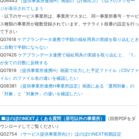
Q06443
［提供事業所連携H］画面の［計画出力］で以下のメッセー
ジが表示されてしまう
・以下のサービス事業所は、事業所マスタに、同一事業所番号・サービ
ス種類の事業所が複数登録されています。サテライト枝番の設定を行っ
て下さい
Q07418
ケアプランデータ連携で半額の福祉用具の実績を取り込むとき
に自動で半額にならない
Q07426
ケアプランデータ連携で福祉用具の実績を取り込むと、「1」
が全ての日数に反映する
Q07819
［提供事業所連携H］画面で出力した予定ファイル（CSVファ
イル）のファイル名の違いを確認したい
Q08381
［提供事業所連携H事業所設定］画面にある「運用対象」の
「対象」と「対象外」の違いを確認したい
■ほのぼのNEXTよくある質問（居宅以外の事業所）
（回答PDFをダ
ウンロードしてご覧ください）
Q02754
（サービス提供事業所向け）ほのぼのNEXT初期設定