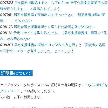
Q07823
月次情報で取込すると「以下の2つの居宅介護支援事業所の情
報が存在します…」と表示されてしまう
Q07961
居宅支援連携で実績出力を行ったときに、処遇改善加算の実
績に「1」が立たない
Q08173
居宅介護支援事業所から送られた計画を取り込みたい
Q08181
予定ファイルを取り込んでも、［居宅支援連携H］画面で「別
表」が表示されない
Q08301
居宅支援連携の実績出力でCSV出力を押すと「実績出力処理
の実行中にエラーが発生しました」と出てしまう
証明書について
ケアプランデータ連携システムの証明書の有効期限は、
こちらのPDFを
ダウンロード
して確認してください。
その他、以下に補足します。