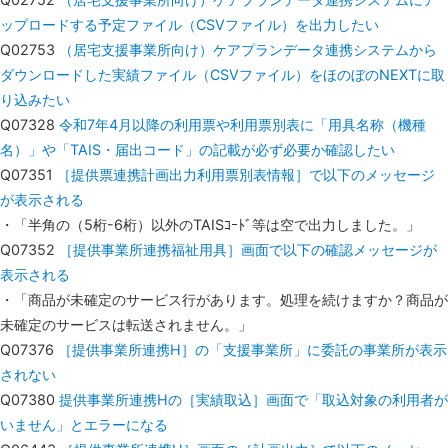
ップロードする予定ファイル（CSVファイル）を出力したい
Q02753
（居宅支援事業所向け）ケアプランデータ連携システムから
ダウンロードした実績ファイル（CSVファイル）をほのぼのNEXTに取
り込みたい
Q07328
令和7年4月以降の利用票や利用票別表に「用具名称（機種
名）」や「TAIS・届出コード」の記載が必ず必要か確認したい
Q07351
［提供票連携計画出力利用票別表情報］で以下のメッセージ
が表示される
・「半角の（5桁-6桁）以外のTAISｺｰﾄﾞ等は空で出力しました。」
Q07352
［提供事業所連携福祉用具］画面で以下の確認メッセージが
表示される
・「商品が未確定のサービス行があります。処理を続けますか？商品が
未確定のサービスは転送されません。」
Q07376
［提供事業所連携H］の「支援事業所」に委託の事業所が表示
されない
Q07380
提供事業所連携Hの［実績取込］画面で「取込対象の利用者が
いません」とエラーになる