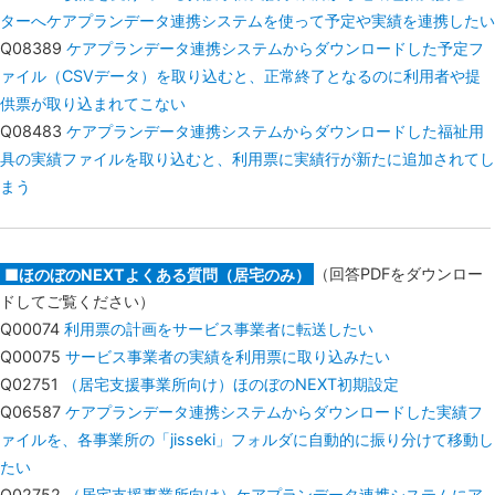
ターへケアプランデータ連携システムを使って予定や実績を連携したい
Q08389
ケアプランデータ連携システムからダウンロードした予定フ
ァイル（CSVデータ）を取り込むと、正常終了となるのに利用者や提
供票が取り込まれてこない
Q08483
ケアプランデータ連携システムからダウンロードした福祉用
具の実績ファイルを取り込むと、利用票に実績行が新たに追加されてし
まう
■ほのぼのNEXTよくある質問（居宅のみ）
（回答PDFをダウンロー
ドしてご覧ください）
Q00074
利用票の計画をサービス事業者に転送したい
Q00075
サービス事業者の実績を利用票に取り込みたい
Q02751
（居宅支援事業所向け）ほのぼのNEXT初期設定
Q06587
ケアプランデータ連携システムからダウンロードした実績フ
ァイルを、各事業所の「jisseki」フォルダに自動的に振り分けて移動し
たい
Q02752
（居宅支援事業所向け）ケアプランデータ連携システムにア